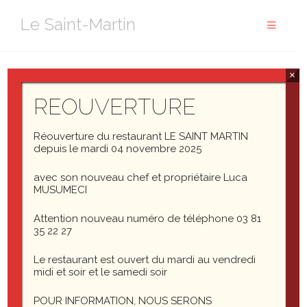
Aller
Le Saint-Martin
au
contenu
×
Level 1
REOUVERTURE
Level 1 of the reverse hierarchy test. This is to make sure
Réouverture du restaurant LE SAINT MARTIN
the importer correctly assigns parents and children even
depuis le mardi 04 novembre 2025
when the children come first in the export file.
avec son nouveau chef et propriétaire Luca
MUSUMECI
Attention nouveau numéro de téléphone 03 81
35 22 27
Le restaurant est ouvert du mardi au vendredi
midi et soir et le samedi soir
POUR INFORMATION, NOUS SERONS