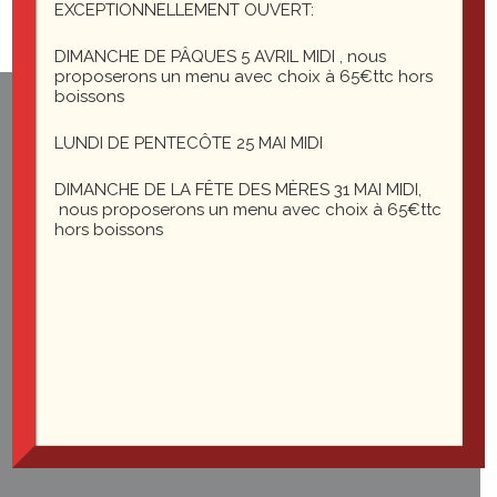
EXCEPTIONNELLEMENT OUVERT:
DIMANCHE DE PÂQUES 5 AVRIL MIDI , nous
proposerons un menu avec choix à 65€ttc hors
boissons
1 rue du général Leclerc
LUNDI DE PENTECÔTE 25 MAI MIDI
25200 Montbéliard
DIMANCHE DE LA FÊTE DES MÈRES 31 MAI MIDI,
nous proposerons un menu avec choix à 65€ttc
le-saint-martin@orange.fr
hors boissons
Du mardi au vendredi midi et soir
Le samedi soir