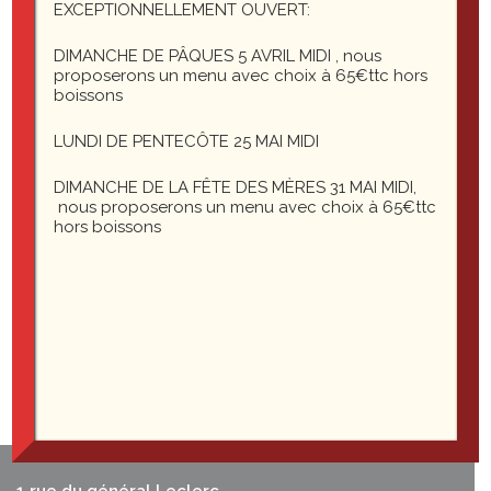
EXCEPTIONNELLEMENT OUVERT:
Le Saint-Martin de Montbéliard est également traiteur
pour toutes vos réceptions mariage, fêtes de famille,
DIMANCHE DE PÂQUES 5 AVRIL MIDI , nous
proposerons un menu avec choix à 65€ttc hors
évènements d’entreprises. Nous établissons des devis
boissons
personnalisés en fonction de vos désirs et de votre
budget. N’hésitez pas à nous contacter.
LUNDI DE PENTECÔTE 25 MAI MIDI
DIMANCHE DE LA FÊTE DES MÈRES 31 MAI MIDI,
nous proposerons un menu avec choix à 65€ttc
hors boissons
1 rue du général Leclerc