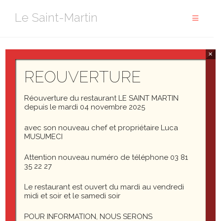
Aller
Le Saint-Martin
au
contenu
×
Level 3a
REOUVERTURE
(lorem ipsum)
Réouverture du restaurant LE SAINT MARTIN
depuis le mardi 04 novembre 2025
avec son nouveau chef et propriétaire Luca
MUSUMECI
Attention nouveau numéro de téléphone 03 81
35 22 27
Le restaurant est ouvert du mardi au vendredi
Laisser un commentaire
midi et soir et le samedi soir
POUR INFORMATION, NOUS SERONS