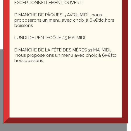
Vous devez
EXCEPTIONNELLEMENT OUVERT:
vous connecter
DIMANCHE DE PÂQUES 5 AVRIL MIDI , nous
pour publier un commentaire.
proposerons un menu avec choix à 65€ttc hors
boissons
LUNDI DE PENTECÔTE 25 MAI MIDI
DIMANCHE DE LA FÊTE DES MÈRES 31 MAI MIDI,
nous proposerons un menu avec choix à 65€ttc
hors boissons
1 rue du général Leclerc
25200 Montbéliard
le-saint-martin@orange.fr