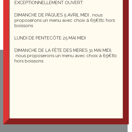
Vous devez
EXCEPTIONNELLEMENT OUVERT:
vous connecter
DIMANCHE DE PÂQUES 5 AVRIL MIDI , nous
pour publier un commentaire.
proposerons un menu avec choix à 65€ttc hors
boissons
LUNDI DE PENTECÔTE 25 MAI MIDI
DIMANCHE DE LA FÊTE DES MÈRES 31 MAI MIDI,
nous proposerons un menu avec choix à 65€ttc
hors boissons
1 rue du général Leclerc
25200 Montbéliard
le-saint-martin@orange.fr