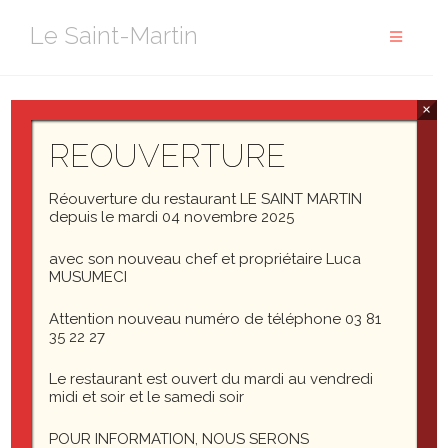
Aller
Le Saint-Martin
au
contenu
×
Level 2b
REOUVERTURE
(lorem ipsum)
Réouverture du restaurant LE SAINT MARTIN
depuis le mardi 04 novembre 2025
avec son nouveau chef et propriétaire Luca
MUSUMECI
Attention nouveau numéro de téléphone 03 81
35 22 27
Le restaurant est ouvert du mardi au vendredi
Laisser un commentaire
midi et soir et le samedi soir
POUR INFORMATION, NOUS SERONS