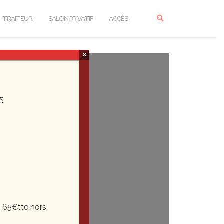
TRAITEUR
SALON PRIVATIF
ACCÈS
×
5
 65€ttc hors