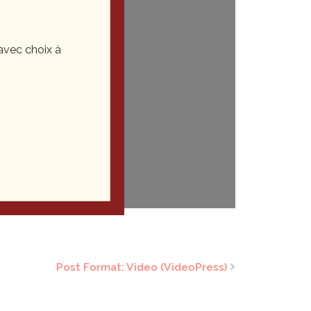
vec choix à
Post Format: Video (VideoPress)