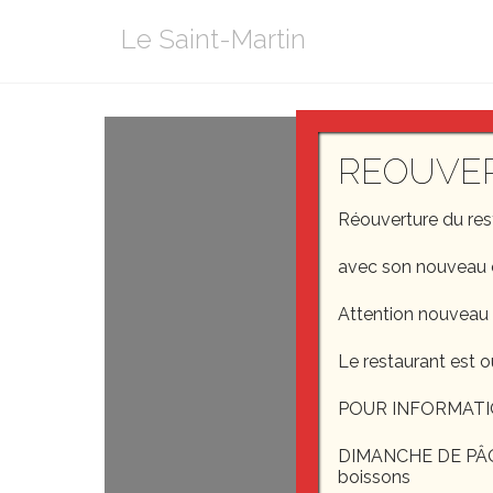
Aller
Le Saint-Martin
au
contenu
REOUVE
Réouverture du re
avec son nouveau 
Attention nouveau
Le restaurant est o
POUR INFORMATI
DIMANCHE DE PÂQUE
boissons