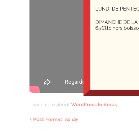
LUNDI DE PENTEC
DIMANCHE DE LA F
65€ttc hors boiss
Learn more about
WordPress Embeds
.
Post Format: Aside