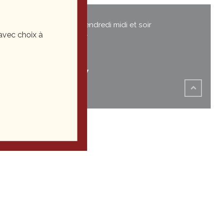
Du mardi au vendredi midi et soir
vec choix à
Le samedi soir
03 81
35 22 27