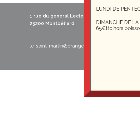
LUNDI DE PENTEC
1 rue du général Leclerc
DIMANCHE DE LA F
25200 Montbéliard
65€ttc hors boiss
le-saint-martin@orange.fr