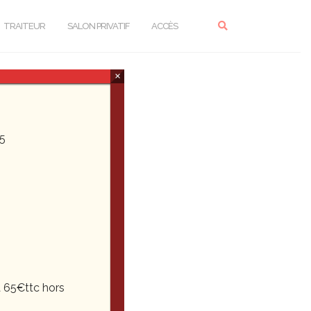
TRAITEUR
SALON PRIVATIF
ACCÈS
×
5
 65€ttc hors