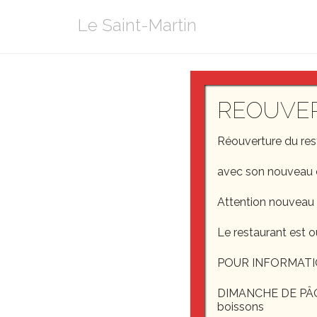
Aller
Le Saint-Martin
au
contenu
Samp
REOUVE
Réouverture du re
avec son nouveau 
Attention nouveau
Le restaurant est o
POUR INFORMATI
DIMANCHE DE PÂQUE
boissons