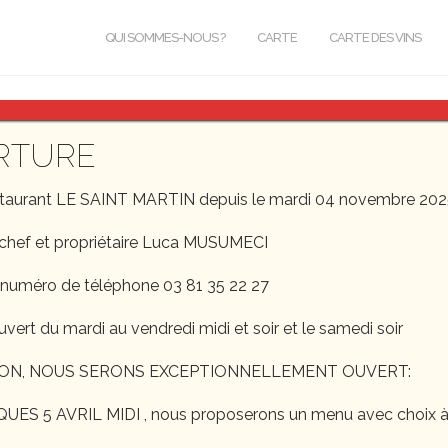
QUI SOMMES-NOUS ?
CARTE
CARTE DES VINS
le Page
RTURE
staurant LE SAINT MARTIN depuis le mardi 04 novembre 202
chef et propriétaire Luca MUSUMECI
 numéro de téléphone 03 81 35 22 27
uvert du mardi au vendredi midi et soir et le samedi soir
ON, NOUS SERONS EXCEPTIONNELLEMENT OUVERT:
S 5 AVRIL MIDI , nous proposerons un menu avec choix à