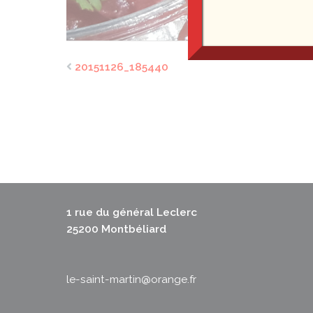
20151126_185440
1 rue du général Leclerc
25200 Montbéliard
le-saint-martin@orange.fr