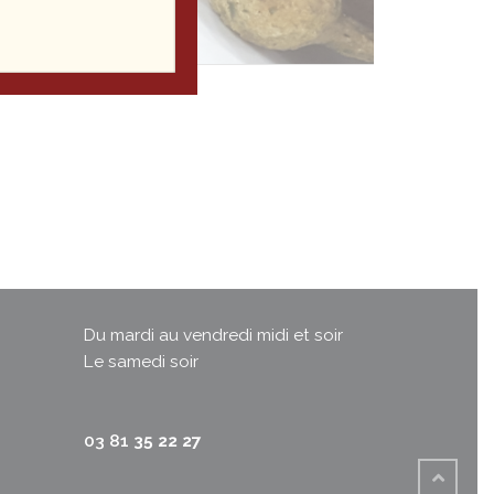
Du mardi au vendredi midi et soir
Le samedi soir
03 81
35 22 27