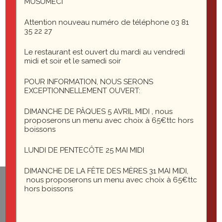
MUSUMECI
cropped-arriereplan1-1.jpg
Attention nouveau numéro de téléphone 03 81
35 22 27
Le restaurant est ouvert du mardi au vendredi
Laisser un commentaire
midi et soir et le samedi soir
POUR INFORMATION, NOUS SERONS
Vous devez
EXCEPTIONNELLEMENT OUVERT:
vous connecter
pour publier un commentaire.
DIMANCHE DE PÂQUES 5 AVRIL MIDI , nous
proposerons un menu avec choix à 65€ttc hors
boissons
LUNDI DE PENTECÔTE 25 MAI MIDI
DIMANCHE DE LA FÊTE DES MÈRES 31 MAI MIDI,
nous proposerons un menu avec choix à 65€ttc
1 rue du général Leclerc
hors boissons
25200 Montbéliard