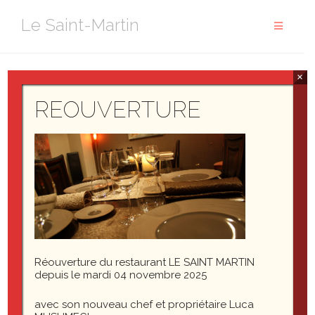
Aller
Le Saint-Martin
au
contenu
×
cropped-arriereplan1-1.jpg
REOUVERTURE
Réouverture du restaurant LE SAINT MARTIN
http://le-saint-martin.fr/wp-
depuis le mardi 04 novembre 2025
content/uploads/2017/11/cropped-arriereplan1-1.jpg
avec son nouveau chef et propriétaire Luca