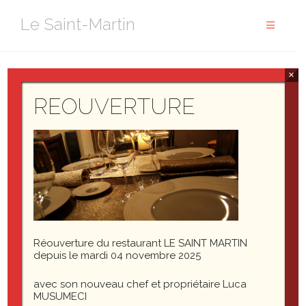
Aller
Le Saint-Martin
au
contenu
×
cropped-arriereplan1.jpg
REOUVERTURE
Réouverture du restaurant LE SAINT MARTIN
depuis le mardi 04 novembre 2025
cropped-arriereplan1.jpg
avec son nouveau chef et propriétaire Luca
MUSUMECI