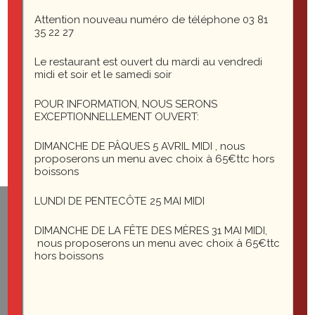
Attention nouveau numéro de téléphone 03 81
Laisser un commentaire
35 22 27
Le restaurant est ouvert du mardi au vendredi
Vous devez
midi et soir et le samedi soir
vous connecter
POUR INFORMATION, NOUS SERONS
pour publier un commentaire.
EXCEPTIONNELLEMENT OUVERT:
DIMANCHE DE PÂQUES 5 AVRIL MIDI , nous
proposerons un menu avec choix à 65€ttc hors
boissons
LUNDI DE PENTECÔTE 25 MAI MIDI
1 rue du général Leclerc
DIMANCHE DE LA FÊTE DES MÈRES 31 MAI MIDI,
25200 Montbéliard
nous proposerons un menu avec choix à 65€ttc
hors boissons
le-saint-martin@orange.fr