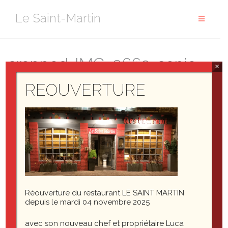
Aller
Le Saint-Martin
au
contenu
cropped-IMG_3669-copie-
×
1.png
REOUVERTURE
Réouverture du restaurant LE SAINT MARTIN
depuis le mardi 04 novembre 2025
avec son nouveau chef et propriétaire Luca