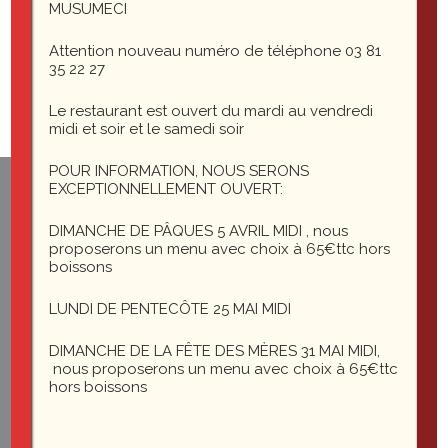
cropped-IMG_3669-copie-1.png
MUSUMECI
Attention nouveau numéro de téléphone 03 81
35 22 27
Le restaurant est ouvert du mardi au vendredi
midi et soir et le samedi soir
POUR INFORMATION, NOUS SERONS
EXCEPTIONNELLEMENT OUVERT:
1 rue du général Leclerc
25200 Montbéliard
DIMANCHE DE PÂQUES 5 AVRIL MIDI , nous
proposerons un menu avec choix à 65€ttc hors
boissons
le-saint-martin@orange.fr
LUNDI DE PENTECÔTE 25 MAI MIDI
DIMANCHE DE LA FÊTE DES MÈRES 31 MAI MIDI,
nous proposerons un menu avec choix à 65€ttc
hors boissons