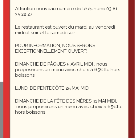
Attention nouveau numéro de téléphone 03 81
Laisser un commentaire
35 22 27
Le restaurant est ouvert du mardi au vendredi
Vous devez
midi et soir et le samedi soir
vous connecter
POUR INFORMATION, NOUS SERONS
pour publier un commentaire.
EXCEPTIONNELLEMENT OUVERT:
DIMANCHE DE PÂQUES 5 AVRIL MIDI , nous
proposerons un menu avec choix à 65€ttc hors
boissons
LUNDI DE PENTECÔTE 25 MAI MIDI
1 rue du général Leclerc
DIMANCHE DE LA FÊTE DES MÈRES 31 MAI MIDI,
25200 Montbéliard
nous proposerons un menu avec choix à 65€ttc
hors boissons
le-saint-martin@orange.fr