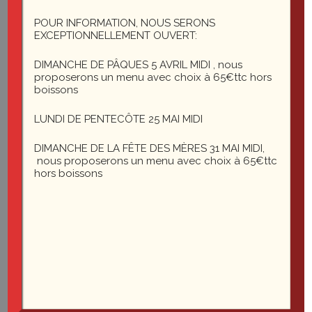
1 rue du général Leclerc
25200 Montbéliard
POUR INFORMATION, NOUS SERONS
EXCEPTIONNELLEMENT OUVERT:
DIMANCHE DE PÂQUES 5 AVRIL MIDI , nous
le-saint-martin@orange.fr
proposerons un menu avec choix à 65€ttc hors
boissons
LUNDI DE PENTECÔTE 25 MAI MIDI
DIMANCHE DE LA FÊTE DES MÈRES 31 MAI MIDI,
nous proposerons un menu avec choix à 65€ttc
hors boissons
Du mardi au vendredi midi et soir
Le samedi soir
03 81
35 22 27