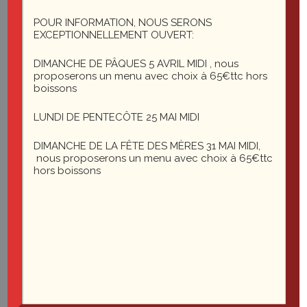
1 rue du général Leclerc
25200 Montbéliard
POUR INFORMATION, NOUS SERONS
EXCEPTIONNELLEMENT OUVERT:
DIMANCHE DE PÂQUES 5 AVRIL MIDI , nous
le-saint-martin@orange.fr
proposerons un menu avec choix à 65€ttc hors
boissons
LUNDI DE PENTECÔTE 25 MAI MIDI
DIMANCHE DE LA FÊTE DES MÈRES 31 MAI MIDI,
nous proposerons un menu avec choix à 65€ttc
hors boissons
Du mardi au vendredi midi et soir
Le samedi soir
03 81
35 22 27