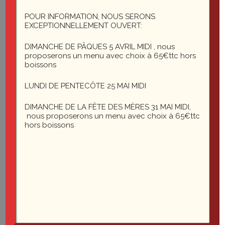
1 rue du général Leclerc
25200 Montbéliard
POUR INFORMATION, NOUS SERONS
EXCEPTIONNELLEMENT OUVERT:
DIMANCHE DE PÂQUES 5 AVRIL MIDI , nous
le-saint-martin@orange.fr
proposerons un menu avec choix à 65€ttc hors
boissons
LUNDI DE PENTECÔTE 25 MAI MIDI
DIMANCHE DE LA FÊTE DES MÈRES 31 MAI MIDI,
nous proposerons un menu avec choix à 65€ttc
hors boissons
Du mardi au vendredi midi et soir
Le samedi soir
03 81
35 22 27