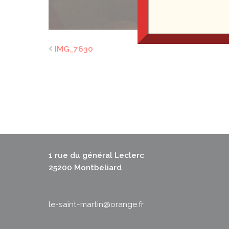
IMG_7630
1 rue du général Leclerc
25200 Montbéliard
le-saint-martin@orange.fr