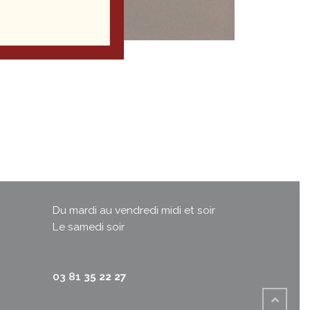
Du mardi au vendredi midi et soir
Le samedi soir
03 81
35 22 27