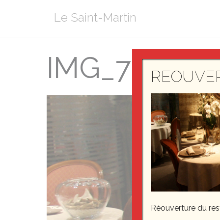
Aller
Le Saint-Martin
au
contenu
IMG_7630
REOUVE
Réouverture du re