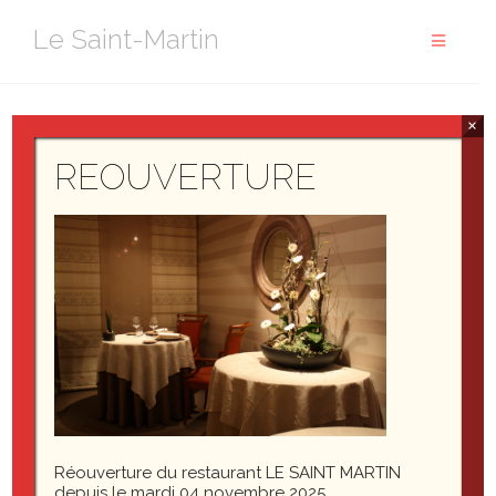
Aller
Le Saint-Martin
au
contenu
×
IMG_7690
REOUVERTURE
Réouverture du restaurant LE SAINT MARTIN
depuis le mardi 04 novembre 2025