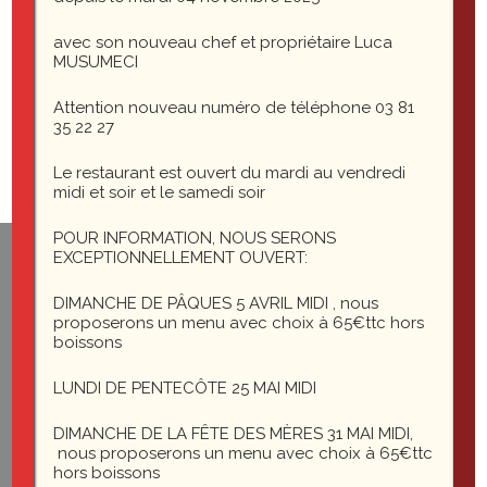
avec son nouveau chef et propriétaire Luca
IMG_7690
MUSUMECI
Attention nouveau numéro de téléphone 03 81
35 22 27
Le restaurant est ouvert du mardi au vendredi
midi et soir et le samedi soir
POUR INFORMATION, NOUS SERONS
EXCEPTIONNELLEMENT OUVERT:
1 rue du général Leclerc
25200 Montbéliard
DIMANCHE DE PÂQUES 5 AVRIL MIDI , nous
proposerons un menu avec choix à 65€ttc hors
boissons
le-saint-martin@orange.fr
LUNDI DE PENTECÔTE 25 MAI MIDI
DIMANCHE DE LA FÊTE DES MÈRES 31 MAI MIDI,
nous proposerons un menu avec choix à 65€ttc
hors boissons