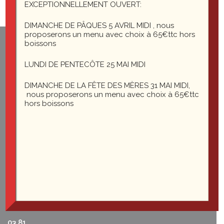
EXCEPTIONNELLEMENT OUVERT:
DIMANCHE DE PÂQUES 5 AVRIL MIDI , nous
proposerons un menu avec choix à 65€ttc hors
boissons
1 rue du général Leclerc
25200 Montbéliard
LUNDI DE PENTECÔTE 25 MAI MIDI
DIMANCHE DE LA FÊTE DES MÈRES 31 MAI MIDI,
nous proposerons un menu avec choix à 65€ttc
le-saint-martin@orange.fr
hors boissons
Du mardi au vendredi midi et soir
Le samedi soir
03 81