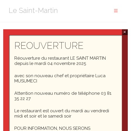
Aller
Le Saint-Martin
au
contenu
×
REOUVERTURE
Only one thing is impossible for God: To find
any sense in any copyright law on the planet.
Mark Twain
Réouverture du restaurant LE SAINT MARTIN
depuis le mardi 04 novembre 2025
avec son nouveau chef et propriétaire Luca
MUSUMECI
Post Format: Chat
Attention nouveau numéro de téléphone 03 81
Post Format: Link
35 22 27
Le restaurant est ouvert du mardi au vendredi
midi et soir et le samedi soir
POUR INFORMATION, NOUS SERONS