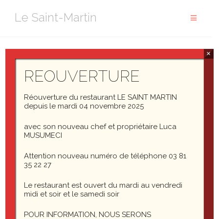
Aller
Le Saint-Martin
au
contenu
×
REOUVERTURE
Réouverture du restaurant LE SAINT MARTIN
depuis le mardi 04 novembre 2025
avec son nouveau chef et propriétaire Luca
MUSUMECI
«
Olivier Prévôt-Carme signe une cuisine riche de
Attention nouveau numéro de téléphone 03 81
parfums, où le produit est roi. Pas de superflu, mais une
35 22 27
justesse des recettes, cuissons et assaisonnements qui
rehausse la saveur de chaque ingrédient. Rien de
Le restaurant est ouvert du mardi au vendredi
prétentieux, rien de compliqué… que du plaisir !
« ,
midi et soir et le samedi soir
Inspecteur du Guide Michelin.
POUR INFORMATION, NOUS SERONS