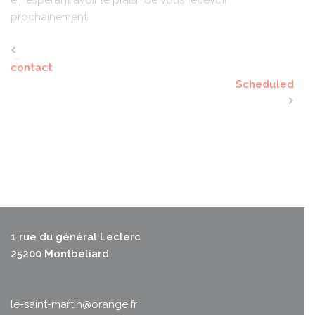
en espérant avoir le plaisir de vous recevoir
prochainement.
contact
Scheduled
1 rue du général Leclerc
25200 Montbéliard
le-saint-martin@orange.fr