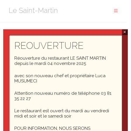
Aller
Le Saint-Martin
au
contenu
×
This post has its comments, pingbacks, and trackbacks
disabled.
REOUVERTURE
There should be no comment reply form, but
should
Réouverture du restaurant LE SAINT MARTIN
display pingbacks and trackbacks.
depuis le mardi 04 novembre 2025
avec son nouveau chef et propriétaire Luca
MUSUMECI
Template: Pingbacks And Trackbacks
Template: Comments
Attention nouveau numéro de téléphone 03 81
35 22 27
Le restaurant est ouvert du mardi au vendredi
midi et soir et le samedi soir
POUR INFORMATION, NOUS SERONS