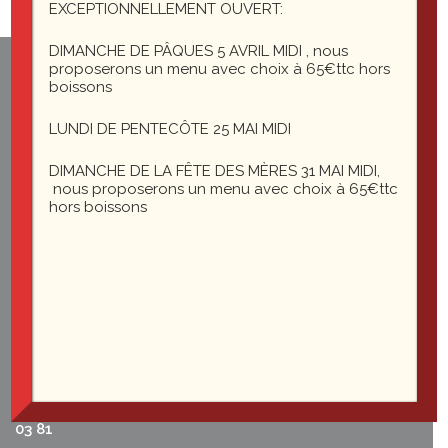
EXCEPTIONNELLEMENT OUVERT:
DIMANCHE DE PÂQUES 5 AVRIL MIDI , nous
proposerons un menu avec choix à 65€ttc hors
1 rue du général Leclerc
boissons
25200 Montbéliard
LUNDI DE PENTECÔTE 25 MAI MIDI
DIMANCHE DE LA FÊTE DES MÈRES 31 MAI MIDI,
le-saint-martin@orange.fr
nous proposerons un menu avec choix à 65€ttc
hors boissons
Du mardi au vendredi midi et soir
Le samedi soir
03 81