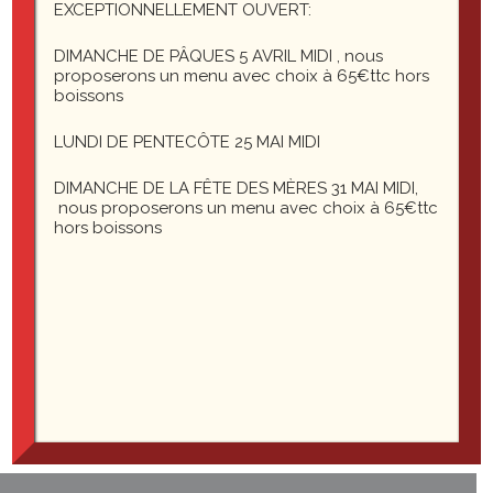
EXCEPTIONNELLEMENT OUVERT:
Notre sommelier propose plus de 300 références de
vins, une belle sélection de whiskies et digestifs, et saura
DIMANCHE DE PÂQUES 5 AVRIL MIDI , nous
proposerons un menu avec choix à 65€ttc hors
vous conseiller pour accompagner vos mets.
boissons
A consommer avec modération, l’abus d’alcool est
LUNDI DE PENTECÔTE 25 MAI MIDI
dangereux pour la santé.
DIMANCHE DE LA FÊTE DES MÈRES 31 MAI MIDI,
nous proposerons un menu avec choix à 65€ttc
hors boissons