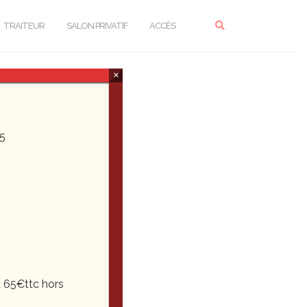
TRAITEUR
SALON PRIVATIF
ACCÈS
×
5
 65€ttc hors