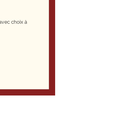
vec choix à
ariage, fêtes de
tion de vos désirs