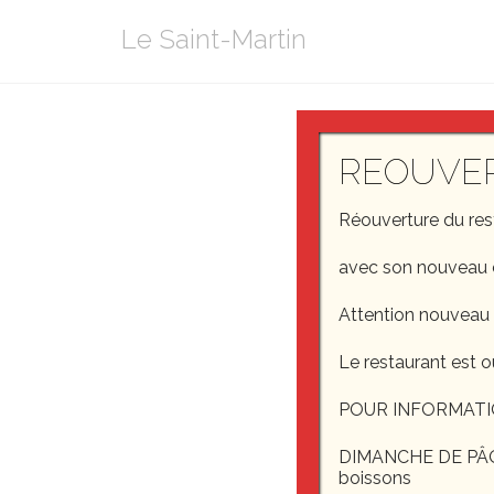
Aller
Le Saint-Martin
au
contenu
REOUVE
Réouverture du re
avec son nouveau 
Attention nouveau
Le restaurant est o
POUR INFORMATI
DIMANCHE DE PÂQUE
boissons