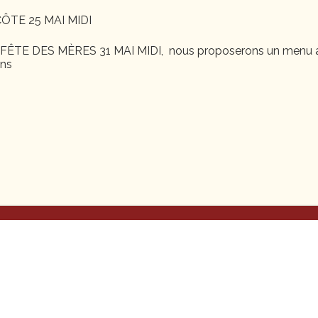
ÔTE 25 MAI MIDI
ur
ÊTE DES MÈRES 31 MAI MIDI, nous proposerons un menu a
ons
ntbéliard est également traiteur pour toutes vos réceptions m
’entreprises. Nous établissons des devis personnalisés en fonc
’hésitez pas à nous contacter.