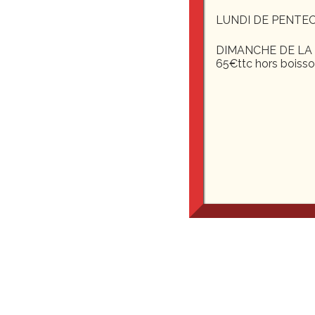
LUNDI DE PENTEC
traite
DIMANCHE DE LA F
65€ttc hors boiss
Le Saint-Martin de Mo
famille, évènements d
et de votre budget. N