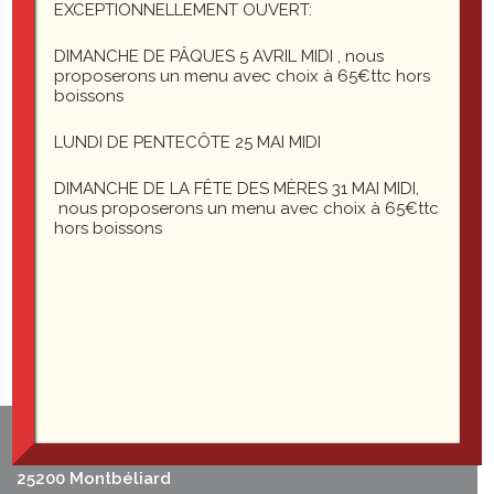
EXCEPTIONNELLEMENT OUVERT:
Le restaurant est pourvu d’un salon privatif
pouvant accueillir jusqu’à 12 personnes. Idéal
DIMANCHE DE PÂQUES 5 AVRIL MIDI , nous
pour vos repas d’affaires en déjeuner ou dîner,
proposerons un menu avec choix à 65€ttc hors
pour assurer confort et discrétion.
boissons
LUNDI DE PENTECÔTE 25 MAI MIDI
DIMANCHE DE LA FÊTE DES MÈRES 31 MAI MIDI,
nous proposerons un menu avec choix à 65€ttc
hors boissons
1 rue du général Leclerc
25200 Montbéliard