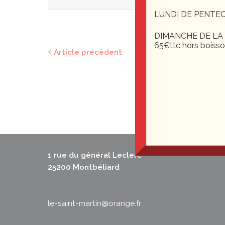
LUNDI DE PENTEC
DIMANCHE DE LA F
65€ttc hors boiss
Article précédent
1 rue du général Leclerc
25200 Montbéliard
le-saint-martin@orange.fr