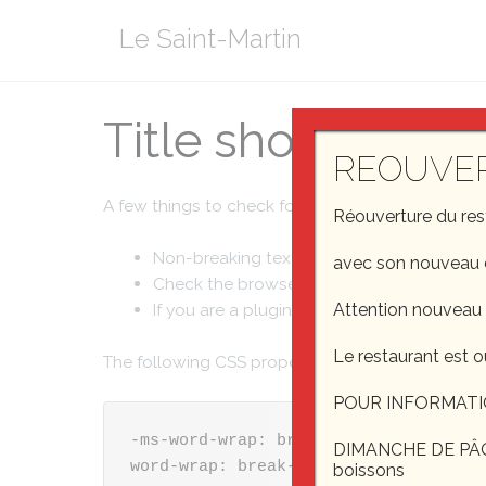
Aller
Le Saint-Martin
au
contenu
Title should not 
REOUVE
A few things to check for:
Réouverture du re
Non-breaking text in the title, content, a
avec son nouveau 
Check the browser window / tab title.
If you are a plugin or widget developer, ch
Attention nouveau
Le restaurant est o
The following CSS properties will help you suppo
POUR INFORMATI
-ms-word-wrap: break-word;

DIMANCHE DE PÂQUE
word-wrap: break-word;
boissons