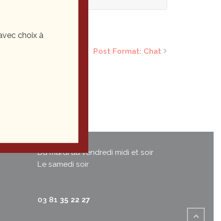
vec choix à
Post Format: Chat
Du mardi au vendredi midi et soir
Le samedi soir
03 81
35 22 27