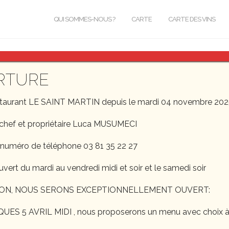
QUI SOMMES-NOUS ?
CARTE
CARTE DES VINS
overflow the content a
RTURE
staurant LE SAINT MARTIN depuis le mardi 04 novembre 202
nd comments should have no adverse effects on layout or functi
chef et propriétaire Luca MUSUMECI
eck that this text does not break anything.
 numéro de téléphone 03 81 35 22 27
uvert du mardi au vendredi midi et soir et le samedi soir
rt non-breaking text.
ON, NOUS SERONS EXCEPTIONNELLEMENT OUVERT:
S 5 AVRIL MIDI , nous proposerons un menu avec choix à