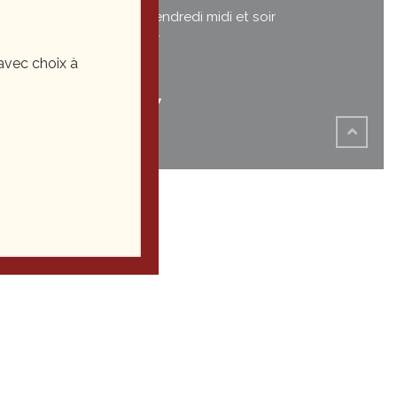
Du mardi au vendredi midi et soir
Le samedi soir
vec choix à
03 81
35 22 27