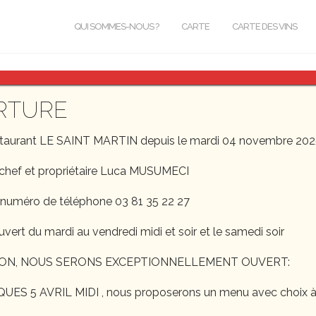
QUI SOMMES-NOUS ?
CARTE
CARTE DES VINS
RTURE
 reading » button of some sort.
staurant LE SAINT MARTIN depuis le mardi 04 novembre 202
chef et propriétaire Luca MUSUMECI
 numéro de téléphone 03 81 35 22 27
uvert du mardi au vendredi midi et soir et le samedi soir
ON, NOUS SERONS EXCEPTIONNELLEMENT OUVERT:
S 5 AVRIL MIDI , nous proposerons un menu avec choix à