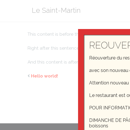
Aller
Le Saint-Martin
au
contenu
This content is before the
more tag
.
REOUVE
Right after this sentence should be a « continue
Réouverture du re
And this content is after the more tag.
avec son nouveau 
Hello world!
Attention nouveau
Le restaurant est o
POUR INFORMATI
DIMANCHE DE PÂQUE
boissons