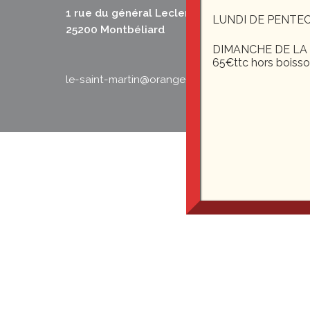
1 rue du général Leclerc
LUNDI DE PENTEC
25200 Montbéliard
DIMANCHE DE LA F
65€ttc hors boiss
le-saint-martin@orange.fr