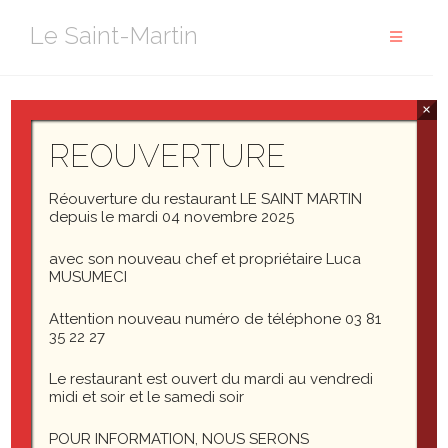
Aller
Le Saint-Martin
au
contenu
×
Welcome to
colorlib.com
REOUVERTURE
. This is your first post. Edit or delete it, then start
blogging!
Réouverture du restaurant LE SAINT MARTIN
depuis le mardi 04 novembre 2025
avec son nouveau chef et propriétaire Luca
Markup: HTML Tags and Formatting
MUSUMECI
Template: More Tag
Attention nouveau numéro de téléphone 03 81
35 22 27
Le restaurant est ouvert du mardi au vendredi
midi et soir et le samedi soir
POUR INFORMATION, NOUS SERONS