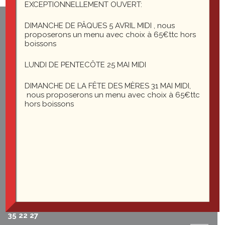
EXCEPTIONNELLEMENT OUVERT:
DIMANCHE DE PÂQUES 5 AVRIL MIDI , nous
1 rue du général Leclerc
proposerons un menu avec choix à 65€ttc hors
25200 Montbéliard
boissons
LUNDI DE PENTECÔTE 25 MAI MIDI
le-saint-martin@orange.fr
DIMANCHE DE LA FÊTE DES MÈRES 31 MAI MIDI,
nous proposerons un menu avec choix à 65€ttc
hors boissons
Du mardi au vendredi midi et soir
Le samedi soir
03 81
35 22 27