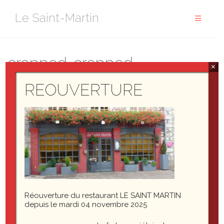
Aller
Le Saint-Martin
au
contenu
cropped-cropped-
×
P1040567B.jpg
REOUVERTURE
Réouverture du restaurant LE SAINT MARTIN
depuis le mardi 04 novembre 2025