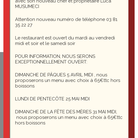
avec son nouveau chef et propriétaire Luca
cropped-cropped-P1040567B.jpg
MUSUMECI
Attention nouveau numéro de téléphone 03 81
35 22 27
Le restaurant est ouvert du mardi au vendredi
midi et soir et le samedi soir
POUR INFORMATION, NOUS SERONS
EXCEPTIONNELLEMENT OUVERT:
1 rue du général Leclerc
25200 Montbéliard
DIMANCHE DE PÂQUES 5 AVRIL MIDI , nous
proposerons un menu avec choix à 65€ttc hors
boissons
le-saint-martin@orange.fr
LUNDI DE PENTECÔTE 25 MAI MIDI
DIMANCHE DE LA FÊTE DES MÈRES 31 MAI MIDI,
nous proposerons un menu avec choix à 65€ttc
hors boissons