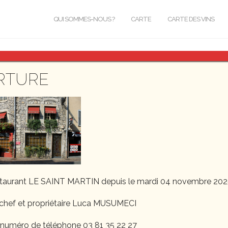
QUI SOMMES-NOUS ?
CARTE
CARTE DES VINS
ade1.jpg
RTURE
staurant LE SAINT MARTIN depuis le mardi 04 novembre 202
chef et propriétaire Luca MUSUMECI
 numéro de téléphone 03 81 35 22 27