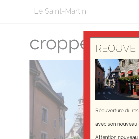
Aller
Le Saint-Martin
au
contenu
cropped-fac
REOUVE
Réouverture du re
avec son nouveau 
Attention nouveau