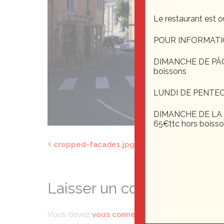
Le restaurant est o
POUR INFORMATI
DIMANCHE DE PÂQUE
boissons
LUNDI DE PENTEC
DIMANCHE DE LA F
65€ttc hors boiss
cropped-facade1.jpg
Laisser un commentaire
Vous devez
vous connecter
pour publier un co