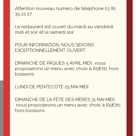
Attention nouveau numéro de téléphone 03 81
Laisser un commentaire
35 22 27
Le restaurant est ouvert du mardi au vendredi
Vous devez
midi et soir et le samedi soir
vous connecter
POUR INFORMATION, NOUS SERONS
pour publier un commentaire.
EXCEPTIONNELLEMENT OUVERT:
DIMANCHE DE PÂQUES 5 AVRIL MIDI , nous
proposerons un menu avec choix à 65€ttc hors
boissons
LUNDI DE PENTECÔTE 25 MAI MIDI
1 rue du général Leclerc
DIMANCHE DE LA FÊTE DES MÈRES 31 MAI MIDI,
25200 Montbéliard
nous proposerons un menu avec choix à 65€ttc
hors boissons
le-saint-martin@orange.fr