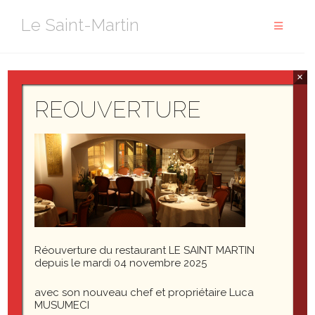
Aller
Le Saint-Martin
au
contenu
×
cropped-IMG_7737.jpg
REOUVERTURE
Réouverture du restaurant LE SAINT MARTIN
depuis le mardi 04 novembre 2025
cropped-IMG_7737.jpg
avec son nouveau chef et propriétaire Luca
MUSUMECI