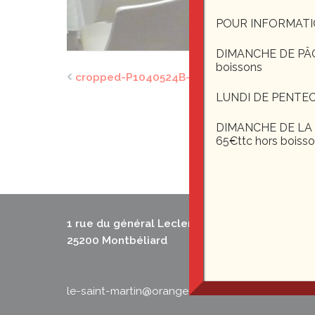
POUR INFORMATI
DIMANCHE DE PÂQUE
boissons
cropped-P1040524B-1.jpg
LUNDI DE PENTEC
DIMANCHE DE LA F
65€ttc hors boiss
1 rue du général Leclerc
25200 Montbéliard
le-saint-martin@orange.fr