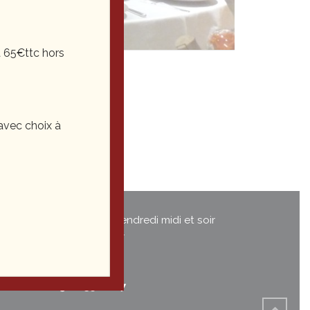
 65€ttc hors
vec choix à
Du mardi au vendredi midi et soir
Le samedi soir
03 81
35 22 27