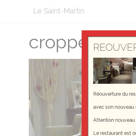
Aller
Le Saint-Martin
au
contenu
cropped-P10
REOUVE
Réouverture du re
avec son nouveau 
Attention nouveau
Le restaurant est o