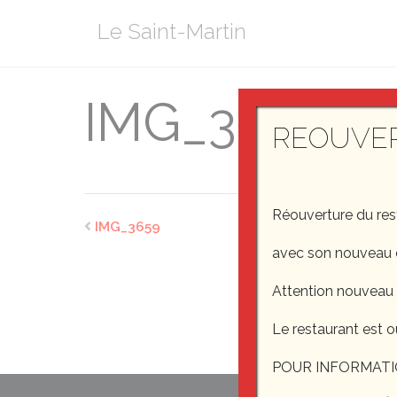
Aller
Le Saint-Martin
au
contenu
IMG_3659
REOUVE
Réouverture du re
IMG_3659
avec son nouveau 
Attention nouveau
Le restaurant est o
POUR INFORMATI