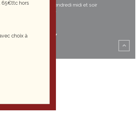
 65€ttc hors
Du mardi au vendredi midi et soir
Le samedi soir
03 81
35 22 27
vec choix à