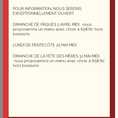
1 rue du général Leclerc
25200 Montbéliard
POUR INFORMATION, NOUS SERONS
EXCEPTIONNELLEMENT OUVERT:
DIMANCHE DE PÂQUES 5 AVRIL MIDI , nous
le-saint-martin@orange.fr
proposerons un menu avec choix à 65€ttc hors
boissons
LUNDI DE PENTECÔTE 25 MAI MIDI
DIMANCHE DE LA FÊTE DES MÈRES 31 MAI MIDI,
nous proposerons un menu avec choix à 65€ttc
hors boissons
Du mardi au vendredi midi et soir
Le samedi soir
03 81
35 22 27