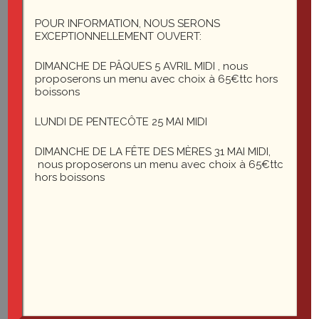
1 rue du général Leclerc
25200 Montbéliard
POUR INFORMATION, NOUS SERONS
EXCEPTIONNELLEMENT OUVERT:
DIMANCHE DE PÂQUES 5 AVRIL MIDI , nous
le-saint-martin@orange.fr
proposerons un menu avec choix à 65€ttc hors
boissons
LUNDI DE PENTECÔTE 25 MAI MIDI
DIMANCHE DE LA FÊTE DES MÈRES 31 MAI MIDI,
nous proposerons un menu avec choix à 65€ttc
hors boissons
Du mardi au vendredi midi et soir
Le samedi soir
03 81
35 22 27