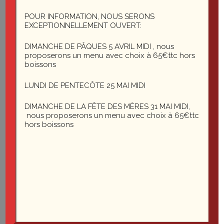
1 rue du général Leclerc
25200 Montbéliard
POUR INFORMATION, NOUS SERONS
EXCEPTIONNELLEMENT OUVERT:
DIMANCHE DE PÂQUES 5 AVRIL MIDI , nous
le-saint-martin@orange.fr
proposerons un menu avec choix à 65€ttc hors
boissons
LUNDI DE PENTECÔTE 25 MAI MIDI
DIMANCHE DE LA FÊTE DES MÈRES 31 MAI MIDI,
nous proposerons un menu avec choix à 65€ttc
hors boissons
Du mardi au vendredi midi et soir
Le samedi soir
03 81
35 22 27