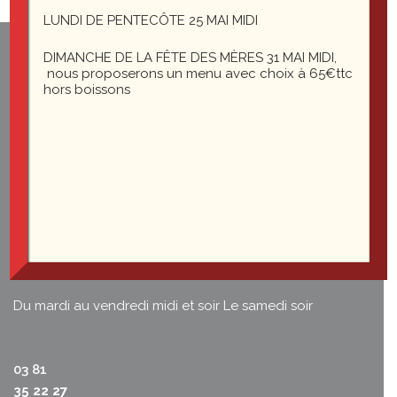
LUNDI DE PENTECÔTE 25 MAI MIDI
DIMANCHE DE LA FÊTE DES MÈRES 31 MAI MIDI,
1 rue du général Leclerc
nous proposerons un menu avec choix à 65€ttc
25200 Montbéliard
hors boissons
le-saint-martin@orange.fr
Du mardi au vendredi midi et soir
Le samedi soir
03 81
35 22 27