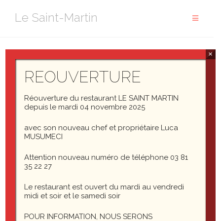
Aller
Le Saint-Martin
au
contenu
×
This is a sticky post.
REOUVERTURE
There are a few things to verify:
Réouverture du restaurant LE SAINT MARTIN
The sticky post should be
depuis le mardi 04 novembre 2025
distinctly recognizable in some way in
avec son nouveau chef et propriétaire Luca
comparison to normal posts. You can style the
MUSUMECI
class if you are using the
.sticky
post_class()
Attention nouveau numéro de téléphone 03 81
function to generate your post classes, which is
35 22 27
a best practice.
Le restaurant est ouvert du mardi au vendredi
They should show at the very top of the blog
midi et soir et le samedi soir
index page, even though they could be several
posts back chronologically.
POUR INFORMATION, NOUS SERONS