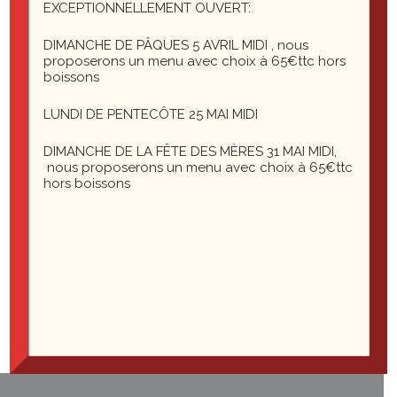
They should still show up again in their
EXCEPTIONNELLEMENT OUVERT:
chronologically correct postion in time, but
DIMANCHE DE PÂQUES 5 AVRIL MIDI , nous
without the sticky indicator.
proposerons un menu avec choix à 65€ttc hors
If you have a plugin or widget that lists popular
boissons
posts or comments, make sure that this sticky
post is not always at the top of those lists
LUNDI DE PENTECÔTE 25 MAI MIDI
unless it really is popular.
DIMANCHE DE LA FÊTE DES MÈRES 31 MAI MIDI,
nous proposerons un menu avec choix à 65€ttc
hors boissons
Markup: Title With Special Characters
Markup: Text Alignment